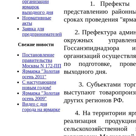
организации
1. Префекты адми
ярмарок
представлению районн
выходного дня
Нормативные
сроках проведения "ярма
акты
Заявка для
2. Префектура админис
предпринимателей
окружных управ
Свежие новости
Госсанэпиднадзора 
организаций осуществля
Постановление
правительства
по подготовке, про
Москвы N 172-ПП
выходного дня.
Ярмарка "Золотая
осень 2011"
С наступающим
3. Субъектами торгов
новым годом!
выступают товаропроиз
Ярмарка "Золотая
осень 2009"
других регионов РФ.
Видео с дня
города на ярмарке
4. На территории ярма
реализация продук
сельскохозяйственной