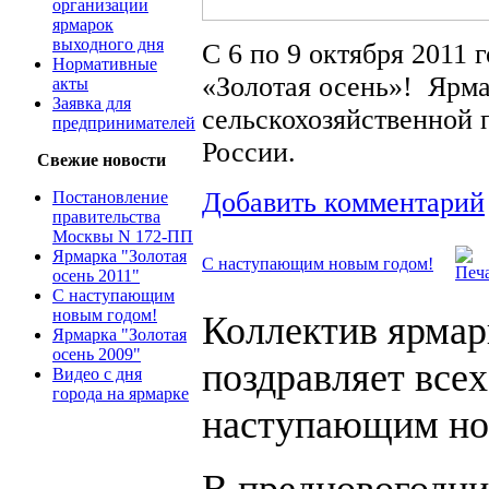
организации
ярмарок
выходного дня
С 6 по 9 октября 2011 
Нормативные
«Золотая осень»! Ярма
акты
Заявка для
сельскохозяйственной 
предпринимателей
России.
Свежие новости
Добавить комментарий
Постановление
правительства
Москвы N 172-ПП
Ярмарка "Золотая
С наступающим новым годом!
осень 2011"
С наступающим
новым годом!
Коллектив ярмар
Ярмарка "Золотая
осень 2009"
поздравляет всех
Видео с дня
города на ярмарке
наступающим но
В предновогодни